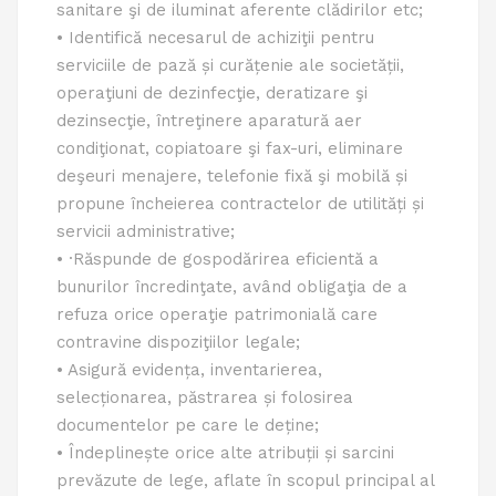
sanitare şi de iluminat aferente clădirilor etc;
• Identifică necesarul de achiziţii pentru
serviciile de pază și curățenie ale societății,
operaţiuni de dezinfecţie, deratizare şi
dezinsecţie, întreţinere aparatură aer
condiţionat, copiatoare şi fax-uri, eliminare
deşeuri menajere, telefonie fixă şi mobilă și
propune încheierea contractelor de utilități și
servicii administrative;
• ·Răspunde de gospodărirea eficientă a
bunurilor încredinţate, având obligaţia de a
refuza orice operaţie patrimonială care
contravine dispoziţiilor legale;
• Asigură evidența, inventarierea,
selecționarea, păstrarea și folosirea
documentelor pe care le deține;
• Îndeplinește orice alte atribuții și sarcini
prevăzute de lege, aflate în scopul principal al