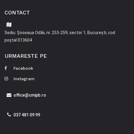
CONTACT
Sediu: Șoseaua Odăii, nr. 253-259, sector 1, București, cod
poștal 013604
URMARESTE PE
Facebook
Instagram
office@cmipb.ro
037 481 09 99